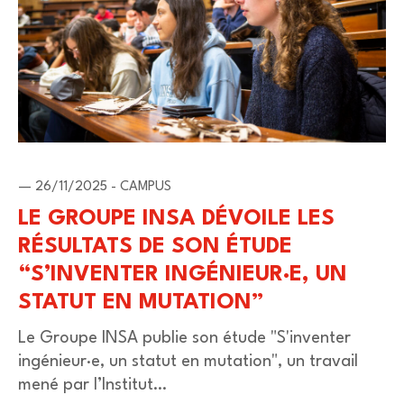
— 26/11/2025 - CAMPUS
LE GROUPE INSA DÉVOILE LES
RÉSULTATS DE SON ÉTUDE
“S’INVENTER INGÉNIEUR·E, UN
STATUT EN MUTATION”
Le Groupe INSA publie son étude "S'inventer
ingénieur·e, un statut en mutation", un travail
mené par l’Institut…