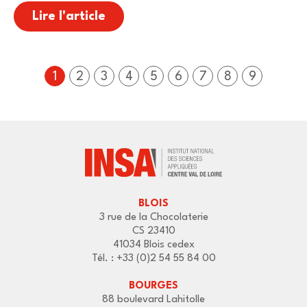
Lire l'article
1
2
3
4
5
6
7
8
9
BLOIS
3 rue de la Chocolaterie
CS 23410
41034 Blois cedex
Tél. : +33 (0)2 54 55 84 00
BOURGES
88 boulevard Lahitolle