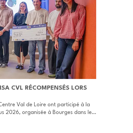
INSA CVL RÉCOMPENSÉS LORS
L’IN
SÈMÈ
Centre Val de Loire ont participé à la
L’INSA
s 2026, organisée à Bourges dans le
dévelo
L’INSA