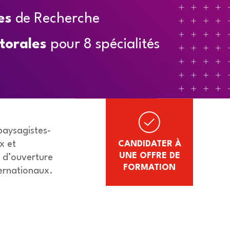
es
de Recherche
torales
pour 8 spécialités
 paysagistes-
CANDIDATER À
x et
UNE OFFRE DE
t d’ouverture
FORMATION
ternationaux.