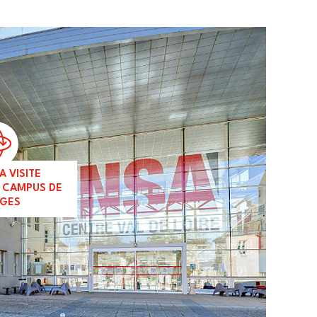
A VISITE
U CAMPUS DE
GES