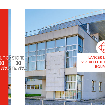
RGES
BLOIS
LANCER L
DE
DE
VIRTUELLE D
MPUS
CAMPUS
BOUR