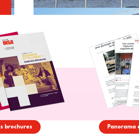
os brochures
Panorama 