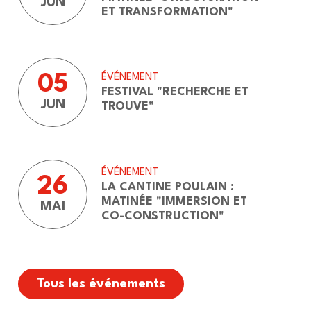
JUN
ET TRANSFORMATION"
05
ÉVÉNEMENT
FESTIVAL "RECHERCHE ET
JUN
TROUVE"
ÉVÉNEMENT
26
LA CANTINE POULAIN :
MATINÉE "IMMERSION ET
SA CENTRE VAL DE LOIRE SIGNE UN ACCORD
MAI
CO-CONSTRUCTION"
 CITY
 Centre Val de Loire signe un accord-cadre avec Sèmè
pper un premier cycle en sciences et techniques de l’i
 Centre Val de…
Tous les événements